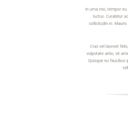
In urna nisi, tempor eu
luctus. Curabitur 
sollicitudin in. Maur
Cras vel laoreet feli
vulputate ante, sit am
Quisque eu faucibus ip
te