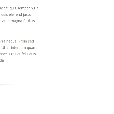
cipit, quis semper nulla
quis eleifend justo
 vitae magna facilisis
verra neque. Proin sed
t. Ut ac interdum quam.
per. Cras at felis quis
da.