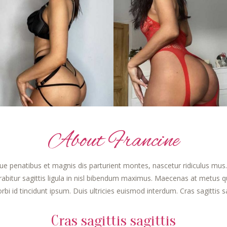
About Francine
e penatibus et magnis dis parturient montes, nascetur ridiculus mus. 
abitur sagittis ligula in nisl bibendum maximus. Maecenas at metus q
 id tincidunt ipsum. Duis ultricies euismod interdum. Cras sagittis sag
Cras sagittis sagittis