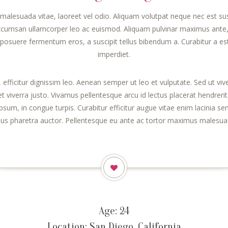
 malesuada vitae, laoreet vel odio. Aliquam volutpat neque nec est sus
accumsan ullamcorper leo ac euismod. Aliquam pulvinar maximus ante, 
is posuere fermentum eros, a suscipit tellus bibendum a. Curabitur a est
imperdiet.
s, efficitur dignissim leo. Aenean semper ut leo et vulputate. Sed ut vi
et viverra justo. Vivamus pellentesque arcu id lectus placerat hendreri
sum, in congue turpis. Curabitur efficitur augue vitae enim lacinia sem
llus pharetra auctor. Pellentesque eu ante ac tortor maximus malesua
Age: 24
Location: San Diego, California